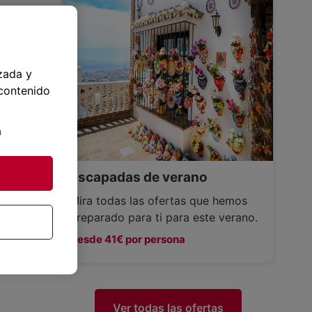
zada y
 contenido
a
Escapadas de verano
Mira todas las ofertas que hemos
preparado para ti para este verano.
Desde 41€ por persona
Ver todas las ofertas