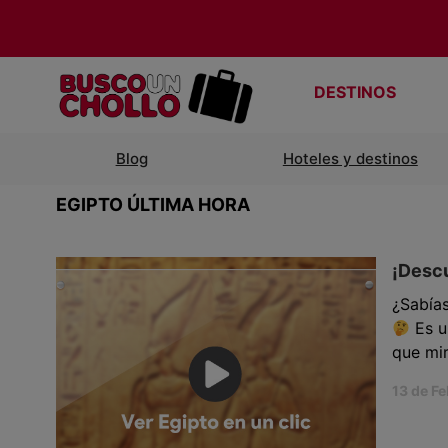
DESTINOS
Blog
Hoteles y destinos
EGIPTO ÚLTIMA HORA
¡Descu
¿Sabía
Es u
que mir
13 de F