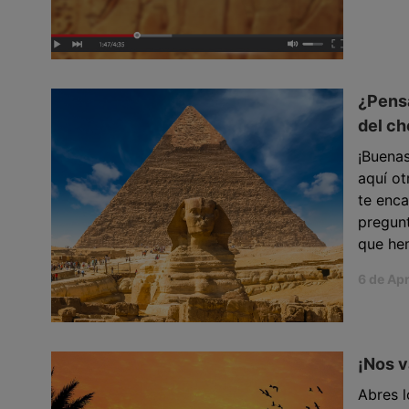
¿Pensa
del ch
¡Buenas
aquí ot
te enca
pregunt
que he
6 de Apr
¡Nos v
Abres l