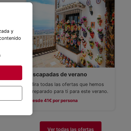
zada y
 contenido
a
Escapadas de verano
Mira todas las ofertas que hemos
preparado para ti para este verano.
Desde 41€ por persona
Ver todas las ofertas