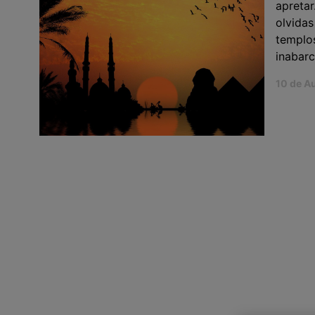
apretar
olvidas
templos
inabarc
10 de A