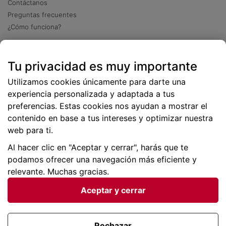
Contáctanos
Preguntas frecuentes
¿Cómo funciona?
Descarga nuestra app
Tu privacidad es muy importante
Más
de 2 millones de descargas
Utilizamos cookies únicamente para darte una
experiencia personalizada y adaptada a tus
preferencias. Estas cookies nos ayudan a mostrar el
contenido en base a tus intereses y optimizar nuestra
web para ti.
Al hacer clic en "Aceptar y cerrar", harás que te
podamos ofrecer una navegación más eficiente y
relevante. Muchas gracias.
Aceptar y cerrar
Condiciones generales |
Privacidad de datos | P
olítica
de cookies
Rechazar