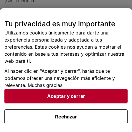
¿Cómo funciona?
Descarga nuestra app
Tu privacidad es muy importante
Más
de 2 millones de descargas
Utilizamos cookies únicamente para darte una
experiencia personalizada y adaptada a tus
preferencias. Estas cookies nos ayudan a mostrar el
contenido en base a tus intereses y optimizar nuestra
web para ti.
Al hacer clic en "Aceptar y cerrar", harás que te
podamos ofrecer una navegación más eficiente y
relevante. Muchas gracias.
Aceptar y cerrar
Condiciones generales |
Privacidad de datos | P
olítica
de cookies
Rechazar
Viajes para ti SLU Copyright © BuscoUnChollo.com