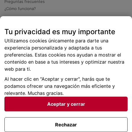
Preguntas frecuentes
¿Cómo funciona?
Descarga nuestra app
Tu privacidad es muy importante
Más
de 2 millones de descargas
Utilizamos cookies únicamente para darte una
experiencia personalizada y adaptada a tus
preferencias. Estas cookies nos ayudan a mostrar el
contenido en base a tus intereses y optimizar nuestra
web para ti.
Al hacer clic en "Aceptar y cerrar", harás que te
podamos ofrecer una navegación más eficiente y
relevante. Muchas gracias.
Aceptar y cerrar
Condiciones generales |
Privacidad de datos | P
olítica
de cookies
Rechazar
Viajes para ti SLU Copyright © BuscoUnChollo.com