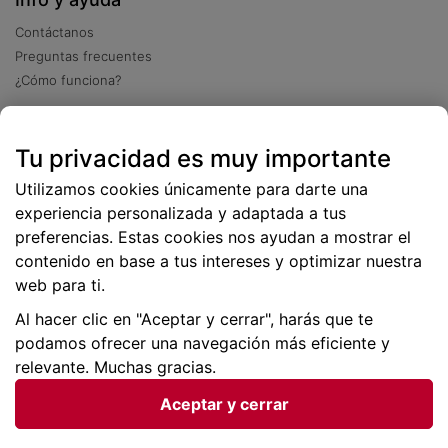
Contáctanos
Preguntas frecuentes
¿Cómo funciona?
Descarga nuestra app
Tu privacidad es muy importante
Más
de 2 millones de descargas
Utilizamos cookies únicamente para darte una
experiencia personalizada y adaptada a tus
preferencias. Estas cookies nos ayudan a mostrar el
contenido en base a tus intereses y optimizar nuestra
web para ti.
Al hacer clic en "Aceptar y cerrar", harás que te
podamos ofrecer una navegación más eficiente y
relevante. Muchas gracias.
Aceptar y cerrar
Condiciones generales |
Privacidad de datos | P
olítica