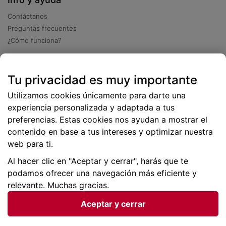
Contáctanos
Preguntas frecuentes
¿Cómo funciona?
Descarga nuestra app
Tu privacidad es muy importante
Más
de 2 millones de descargas
Utilizamos cookies únicamente para darte una
experiencia personalizada y adaptada a tus
preferencias. Estas cookies nos ayudan a mostrar el
contenido en base a tus intereses y optimizar nuestra
web para ti.
Al hacer clic en "Aceptar y cerrar", harás que te
podamos ofrecer una navegación más eficiente y
relevante. Muchas gracias.
Aceptar y cerrar
Condiciones generales |
Privacidad de datos | P
olítica