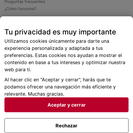
Preguntas frecuentes
¿Cómo funciona?
Descarga nuestra app
Tu privacidad es muy importante
Más
de 2 millones de descargas
Utilizamos cookies únicamente para darte una
experiencia personalizada y adaptada a tus
preferencias. Estas cookies nos ayudan a mostrar el
contenido en base a tus intereses y optimizar nuestra
web para ti.
Al hacer clic en "Aceptar y cerrar", harás que te
podamos ofrecer una navegación más eficiente y
relevante. Muchas gracias.
Aceptar y cerrar
Condiciones generales |
Privacidad de datos | P
olítica
de cookies
Rechazar
Viajes para ti SLU Copyright © BuscoUnChollo.com