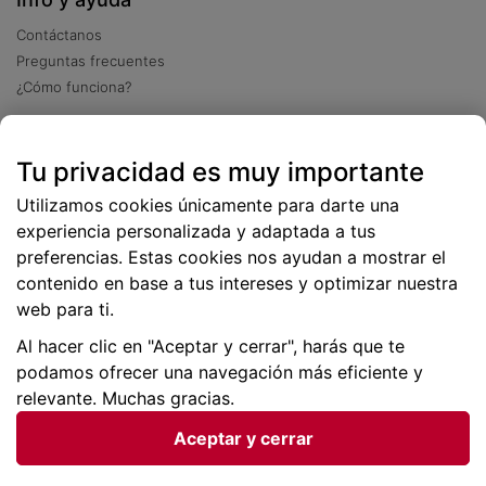
Contáctanos
Preguntas frecuentes
¿Cómo funciona?
Descarga nuestra app
Tu privacidad es muy importante
Más
de 2 millones de descargas
Utilizamos cookies únicamente para darte una
experiencia personalizada y adaptada a tus
preferencias. Estas cookies nos ayudan a mostrar el
contenido en base a tus intereses y optimizar nuestra
web para ti.
Al hacer clic en "Aceptar y cerrar", harás que te
podamos ofrecer una navegación más eficiente y
relevante. Muchas gracias.
Aceptar y cerrar
Condiciones generales |
Privacidad de datos | P
olítica