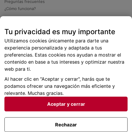
Preguntas frecuentes
¿Cómo funciona?
Descarga nuestra app
Tu privacidad es muy importante
Más
de 2 millones de descargas
Utilizamos cookies únicamente para darte una
experiencia personalizada y adaptada a tus
preferencias. Estas cookies nos ayudan a mostrar el
contenido en base a tus intereses y optimizar nuestra
web para ti.
Al hacer clic en "Aceptar y cerrar", harás que te
podamos ofrecer una navegación más eficiente y
relevante. Muchas gracias.
Aceptar y cerrar
Condiciones generales |
Privacidad de datos | P
olítica
de cookies
Rechazar
Viajes para ti SLU Copyright © BuscoUnChollo.com