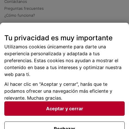
Contáctanos
Preguntas frecuentes
¿Cómo funciona?
Descarga nuestra app
Tu privacidad es muy importante
Más
de 2 millones de descargas
Utilizamos cookies únicamente para darte una
experiencia personalizada y adaptada a tus
preferencias. Estas cookies nos ayudan a mostrar el
contenido en base a tus intereses y optimizar nuestra
web para ti.
Al hacer clic en "Aceptar y cerrar", harás que te
podamos ofrecer una navegación más eficiente y
relevante. Muchas gracias.
Aceptar y cerrar
Condiciones generales |
Privacidad de datos | P
olítica
de cookies
Rechazar