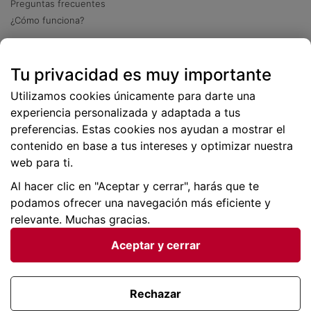
Preguntas frecuentes
¿Cómo funciona?
Descarga nuestra app
Tu privacidad es muy importante
Más
de 2 millones de descargas
Utilizamos cookies únicamente para darte una
experiencia personalizada y adaptada a tus
preferencias. Estas cookies nos ayudan a mostrar el
contenido en base a tus intereses y optimizar nuestra
web para ti.
Al hacer clic en "Aceptar y cerrar", harás que te
podamos ofrecer una navegación más eficiente y
relevante. Muchas gracias.
Aceptar y cerrar
Condiciones generales |
Privacidad de datos | P
olítica
de cookies
Rechazar
Viajes para ti SLU Copyright © BuscoUnChollo.com