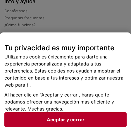
Info y ayuda
Contáctanos
Preguntas frecuentes
¿Cómo funciona?
Descarga nuestra app
Tu privacidad es muy importante
Más
de 2 millones de descargas
Utilizamos cookies únicamente para darte una
experiencia personalizada y adaptada a tus
preferencias. Estas cookies nos ayudan a mostrar el
contenido en base a tus intereses y optimizar nuestra
web para ti.
Al hacer clic en "Aceptar y cerrar", harás que te
podamos ofrecer una navegación más eficiente y
relevante. Muchas gracias.
Aceptar y cerrar