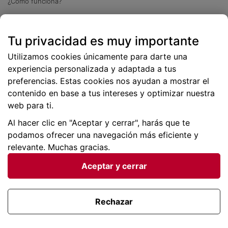
¿Cómo funciona?
Descarga nuestra app
Tu privacidad es muy importante
Más
de 2 millones de descargas
Utilizamos cookies únicamente para darte una
experiencia personalizada y adaptada a tus
preferencias. Estas cookies nos ayudan a mostrar el
contenido en base a tus intereses y optimizar nuestra
web para ti.
Al hacer clic en "Aceptar y cerrar", harás que te
podamos ofrecer una navegación más eficiente y
relevante. Muchas gracias.
Aceptar y cerrar
Condiciones generales |
Privacidad de datos | P
olítica
de cookies
Rechazar
Viajes para ti SLU Copyright © BuscoUnChollo.com