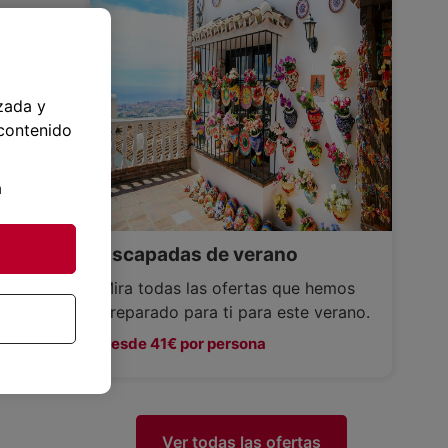
zada y
 contenido
a
Escapadas de verano
Mira todas las ofertas que hemos
preparado para ti para este verano.
Desde 41€ por persona
Ver todas las ofertas