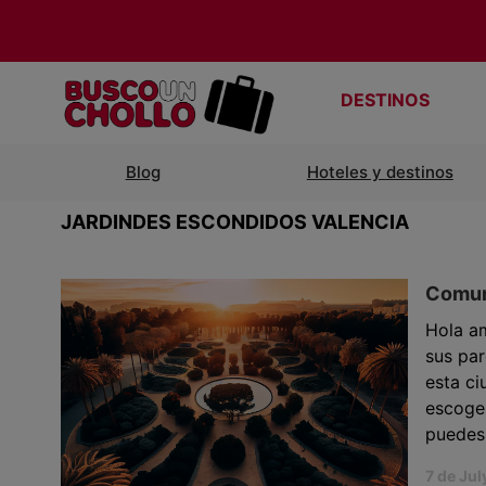
DESTINOS
Blog
Hoteles y destinos
JARDINDES ESCONDIDOS VALENCIA
Comuni
Hola am
sus par
esta ci
escoger
puedes 
7 de Jul