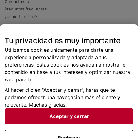
Contáctanos
Preguntas frecuentes
¿Cómo funciona?
Descarga nuestra app
Tu privacidad es muy importante
Más
de 2 millones de descargas
Utilizamos cookies únicamente para darte una
experiencia personalizada y adaptada a tus
preferencias. Estas cookies nos ayudan a mostrar el
contenido en base a tus intereses y optimizar nuestra
web para ti.
Al hacer clic en "Aceptar y cerrar", harás que te
podamos ofrecer una navegación más eficiente y
relevante. Muchas gracias.
Aceptar y cerrar
Condiciones generales |
Privacidad de datos | P
olítica
de cookies
Rechazar