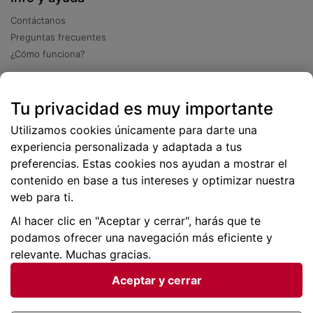
Contáctanos
Preguntas frecuentes
¿Cómo funciona?
Descarga nuestra app
Tu privacidad es muy importante
Más
de 2 millones de descargas
Utilizamos cookies únicamente para darte una
experiencia personalizada y adaptada a tus
preferencias. Estas cookies nos ayudan a mostrar el
contenido en base a tus intereses y optimizar nuestra
web para ti.
Al hacer clic en "Aceptar y cerrar", harás que te
podamos ofrecer una navegación más eficiente y
relevante. Muchas gracias.
Aceptar y cerrar
Condiciones generales |
Privacidad de datos | P
olítica