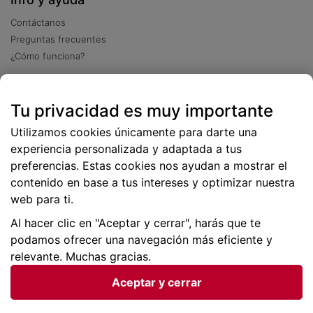
Contáctanos
Preguntas frecuentes
¿Cómo funciona?
Descarga nuestra app
Tu privacidad es muy importante
Más
de 2 millones de descargas
Utilizamos cookies únicamente para darte una
experiencia personalizada y adaptada a tus
preferencias. Estas cookies nos ayudan a mostrar el
contenido en base a tus intereses y optimizar nuestra
web para ti.
Al hacer clic en "Aceptar y cerrar", harás que te
podamos ofrecer una navegación más eficiente y
relevante. Muchas gracias.
Aceptar y cerrar
Condiciones generales |
Privacidad de datos | P
olítica