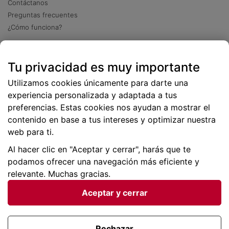
Contáctanos
Preguntas frecuentes
¿Cómo funciona?
Descarga nuestra app
Tu privacidad es muy importante
Más
de 2 millones de descargas
Utilizamos cookies únicamente para darte una
experiencia personalizada y adaptada a tus
preferencias. Estas cookies nos ayudan a mostrar el
contenido en base a tus intereses y optimizar nuestra
web para ti.
Al hacer clic en "Aceptar y cerrar", harás que te
podamos ofrecer una navegación más eficiente y
relevante. Muchas gracias.
Aceptar y cerrar
Condiciones generales |
Privacidad de datos | P
olítica
de cookies
Rechazar