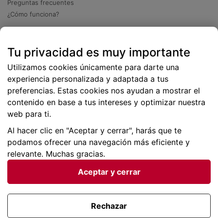
Preguntas frecuentes
¿Cómo funciona?
Descarga nuestra app
Tu privacidad es muy importante
Más
de 2 millones de descargas
Utilizamos cookies únicamente para darte una
experiencia personalizada y adaptada a tus
preferencias. Estas cookies nos ayudan a mostrar el
contenido en base a tus intereses y optimizar nuestra
web para ti.
Al hacer clic en "Aceptar y cerrar", harás que te
podamos ofrecer una navegación más eficiente y
relevante. Muchas gracias.
Aceptar y cerrar
Condiciones generales |
Privacidad de datos | P
olítica
de cookies
Rechazar
Viajes para ti SLU Copyright © BuscoUnChollo.com