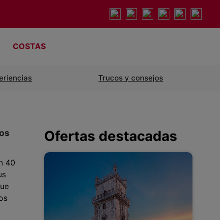
COSTAS
eriencias
Trucos y consejos
Los
Ofertas destacadas
n 40
us
que
os