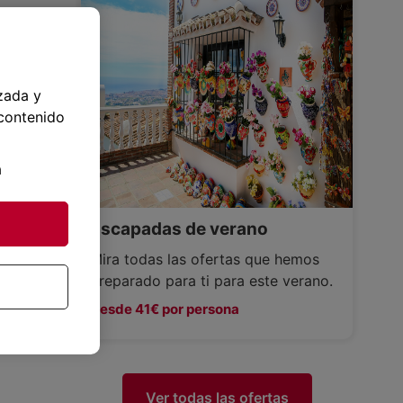
zada y
 contenido
a
Escapadas de verano
Mira todas las ofertas que hemos
preparado para ti para este verano.
Desde 41€ por persona
Ver todas las ofertas