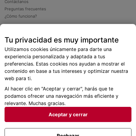
Contáctanos
Preguntas frecuentes
¿Cómo funciona?
Descarga nuestra app
Tu privacidad es muy importante
Más
de 2 millones de descargas
Utilizamos cookies únicamente para darte una
experiencia personalizada y adaptada a tus
preferencias. Estas cookies nos ayudan a mostrar el
contenido en base a tus intereses y optimizar nuestra
web para ti.
Al hacer clic en "Aceptar y cerrar", harás que te
podamos ofrecer una navegación más eficiente y
relevante. Muchas gracias.
Aceptar y cerrar
Condiciones generales |
Privacidad de datos | P
olítica
de cookies
Rechazar