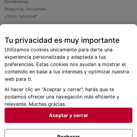
Contáctanos
Preguntas frecuentes
¿Cómo funciona?
Descarga nuestra app
Tu privacidad es muy importante
Más
de 2 millones de descargas
Utilizamos cookies únicamente para darte una
experiencia personalizada y adaptada a tus
preferencias. Estas cookies nos ayudan a mostrar el
contenido en base a tus intereses y optimizar nuestra
web para ti.
Al hacer clic en "Aceptar y cerrar", harás que te
podamos ofrecer una navegación más eficiente y
relevante. Muchas gracias.
Aceptar y cerrar
Condiciones generales |
Privacidad de datos | P
olítica
de cookies
Rechazar