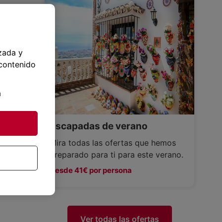
zada y
 contenido
a
Escapadas de verano
Mira todas las ofertas que hemos
preparado para ti para este verano.
Desde 41€ por persona
Ver todas las ofertas