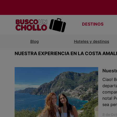
DESTINOS
Blog
Hoteles y destinos
NUESTRA EXPERIENCIA EN LA COSTA AMAL
Nuestr
Ciao! B
depart
compart
nota! P
sea pe
8 de Oc