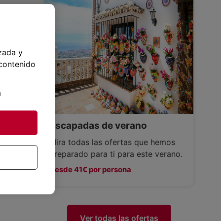
zada y
 contenido
a
Escapadas de verano
Mira todas las ofertas que hemos
preparado para ti para este verano.
Desde 41€ por persona
Ver todas las ofertas