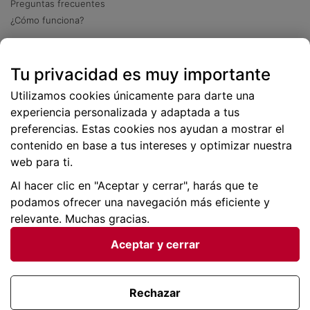
Preguntas frecuentes
¿Cómo funciona?
Descarga nuestra app
Tu privacidad es muy importante
Más
de 2 millones de descargas
Utilizamos cookies únicamente para darte una
experiencia personalizada y adaptada a tus
preferencias. Estas cookies nos ayudan a mostrar el
contenido en base a tus intereses y optimizar nuestra
web para ti.
Al hacer clic en "Aceptar y cerrar", harás que te
podamos ofrecer una navegación más eficiente y
relevante. Muchas gracias.
Aceptar y cerrar
Condiciones generales |
Privacidad de datos | P
olítica
de cookies
Rechazar
Viajes para ti SLU Copyright © BuscoUnChollo.com