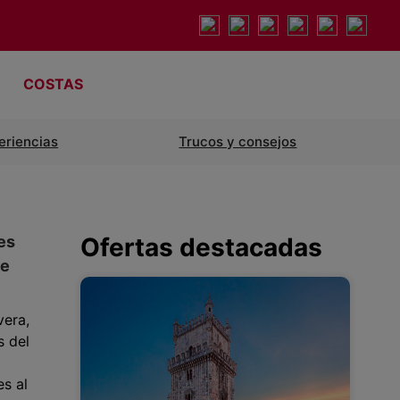
COSTAS
eriencias
Trucos y consejos
es
Ofertas destacadas
re
vera,
s del
es al