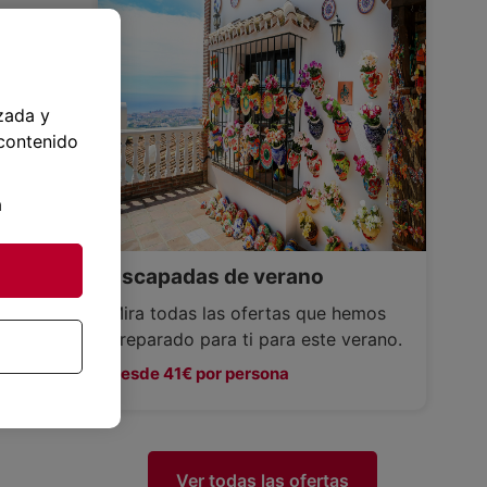
zada y
 contenido
a
Escapadas de verano
Mira todas las ofertas que hemos
preparado para ti para este verano.
Desde 41€ por persona
Ver todas las ofertas