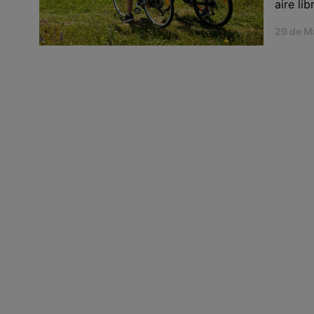
aire lib
29 de M