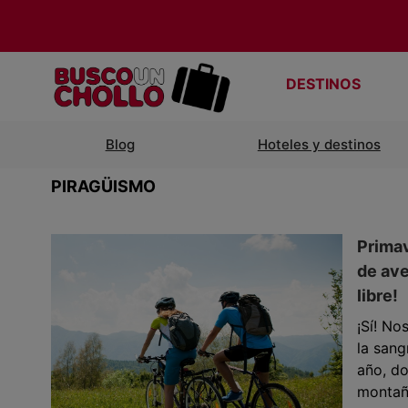
DESTINOS
Blog
Hoteles y destinos
PIRAGÜISMO
Primav
de ave
libre!
¡Sí! No
la sang
año, do
montañ