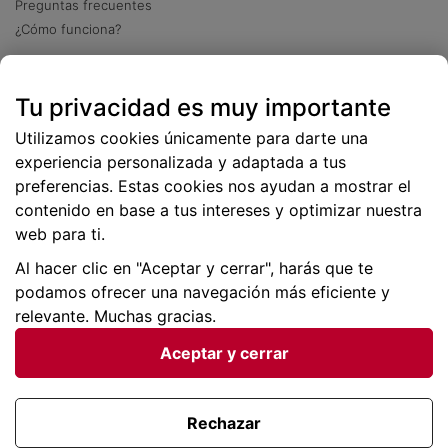
Preguntas frecuentes
¿Cómo funciona?
Descarga nuestra app
Tu privacidad es muy importante
Más
de 2 millones de descargas
Utilizamos cookies únicamente para darte una
experiencia personalizada y adaptada a tus
preferencias. Estas cookies nos ayudan a mostrar el
contenido en base a tus intereses y optimizar nuestra
web para ti.
Al hacer clic en "Aceptar y cerrar", harás que te
podamos ofrecer una navegación más eficiente y
relevante. Muchas gracias.
Aceptar y cerrar
Condiciones generales |
Privacidad de datos | P
olítica
de cookies
Rechazar
Viajes para ti SLU Copyright © BuscoUnChollo.com