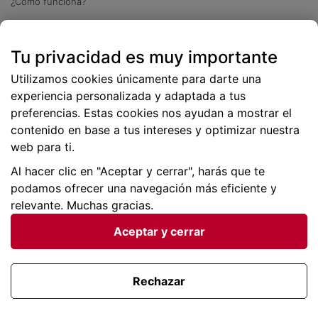
¿Cómo funciona?
Descarga nuestra app
Tu privacidad es muy importante
Más
de 2 millones de descargas
Utilizamos cookies únicamente para darte una
experiencia personalizada y adaptada a tus
preferencias. Estas cookies nos ayudan a mostrar el
contenido en base a tus intereses y optimizar nuestra
web para ti.
Al hacer clic en "Aceptar y cerrar", harás que te
podamos ofrecer una navegación más eficiente y
relevante. Muchas gracias.
Aceptar y cerrar
Condiciones generales |
Privacidad de datos | P
olítica
de cookies
Rechazar
Viajes para ti SLU Copyright © BuscoUnChollo.com