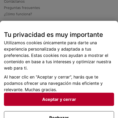
Contáctanos
Preguntas frecuentes
¿Cómo funciona?
Descarga nuestra app
Tu privacidad es muy importante
Más
de 2 millones de descargas
Utilizamos cookies únicamente para darte una
experiencia personalizada y adaptada a tus
preferencias. Estas cookies nos ayudan a mostrar el
contenido en base a tus intereses y optimizar nuestra
web para ti.
Al hacer clic en "Aceptar y cerrar", harás que te
podamos ofrecer una navegación más eficiente y
relevante. Muchas gracias.
Aceptar y cerrar
Condiciones generales |
Privacidad de datos | P
olítica
de cookies
Rechazar