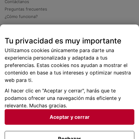
Contáctanos
Preguntas frecuentes
¿Cómo funciona?
Descarga nuestra app
Tu privacidad es muy importante
Más
de 2 millones de descargas
Utilizamos cookies únicamente para darte una
experiencia personalizada y adaptada a tus
preferencias. Estas cookies nos ayudan a mostrar el
contenido en base a tus intereses y optimizar nuestra
web para ti.
Al hacer clic en "Aceptar y cerrar", harás que te
podamos ofrecer una navegación más eficiente y
relevante. Muchas gracias.
Aceptar y cerrar
Condiciones generales |
Privacidad de datos | P
olítica
de cookies
Rechazar