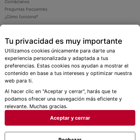
Contáctanos
Preguntas frecuentes
¿Cómo funciona?
Descarga nuestra app
Tu privacidad es muy importante
Más
de 2 millones de descargas
Utilizamos cookies únicamente para darte una
experiencia personalizada y adaptada a tus
preferencias. Estas cookies nos ayudan a mostrar el
contenido en base a tus intereses y optimizar nuestra
web para ti.
Al hacer clic en "Aceptar y cerrar", harás que te
podamos ofrecer una navegación más eficiente y
relevante. Muchas gracias.
Aceptar y cerrar
Condiciones generales |
Privacidad de datos | P
olítica
de cookies
Rechazar