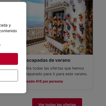
zada y
 contenido
a
Escapadas de verano
Mira todas las ofertas que hemos
preparado para ti para este verano.
Desde 41€ por persona
Ver todas las ofertas