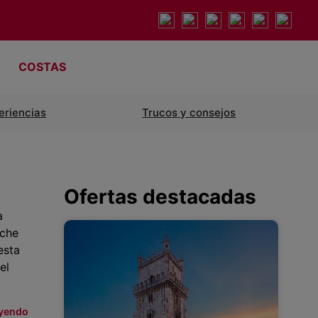
COSTAS
eriencias
Trucos y consejos
Ofertas destacadas
a
oche
esta
el
eyendo