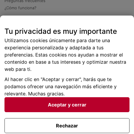
Preguntas frecuentes
¿Cómo funciona?
Descarga nuestra app
Tu privacidad es muy importante
Más
de 2 millones de descargas
Utilizamos cookies únicamente para darte una
experiencia personalizada y adaptada a tus
preferencias. Estas cookies nos ayudan a mostrar el
contenido en base a tus intereses y optimizar nuestra
web para ti.
Al hacer clic en "Aceptar y cerrar", harás que te
podamos ofrecer una navegación más eficiente y
relevante. Muchas gracias.
Aceptar y cerrar
Condiciones generales |
Privacidad de datos | P
olítica
de cookies
Rechazar
Viajes para ti SLU Copyright © BuscoUnChollo.com