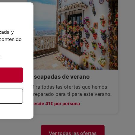
zada y
 contenido
a
Escapadas de verano
Mira todas las ofertas que hemos
preparado para ti para este verano.
Desde 41€ por persona
Ver todas las ofertas