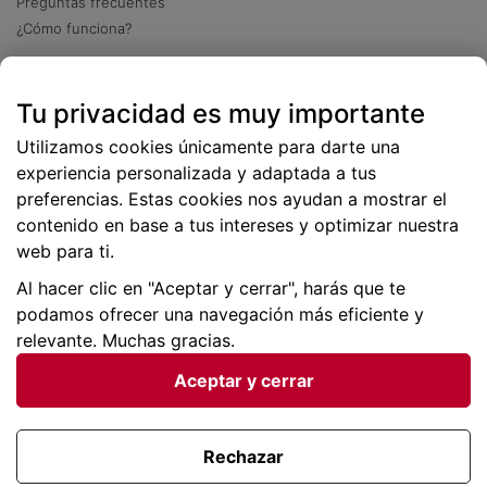
Preguntas frecuentes
¿Cómo funciona?
Descarga nuestra app
Tu privacidad es muy importante
Más
de 2 millones de descargas
Utilizamos cookies únicamente para darte una
experiencia personalizada y adaptada a tus
preferencias. Estas cookies nos ayudan a mostrar el
contenido en base a tus intereses y optimizar nuestra
web para ti.
Al hacer clic en "Aceptar y cerrar", harás que te
podamos ofrecer una navegación más eficiente y
relevante. Muchas gracias.
Aceptar y cerrar
Condiciones generales |
Privacidad de datos | P
olítica
de cookies
Rechazar
Viajes para ti SLU Copyright © BuscoUnChollo.com