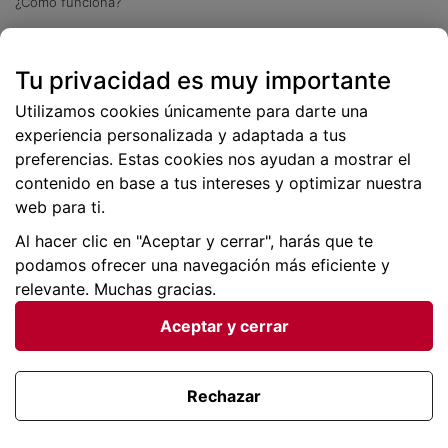
¿Cómo funciona?
Descarga nuestra app
Tu privacidad es muy importante
Más
de 2 millones de descargas
Utilizamos cookies únicamente para darte una
experiencia personalizada y adaptada a tus
preferencias. Estas cookies nos ayudan a mostrar el
contenido en base a tus intereses y optimizar nuestra
web para ti.
Al hacer clic en "Aceptar y cerrar", harás que te
podamos ofrecer una navegación más eficiente y
relevante. Muchas gracias.
Aceptar y cerrar
Condiciones generales |
Privacidad de datos | P
olítica
de cookies
Rechazar
Viajes para ti SLU Copyright © BuscoUnChollo.com