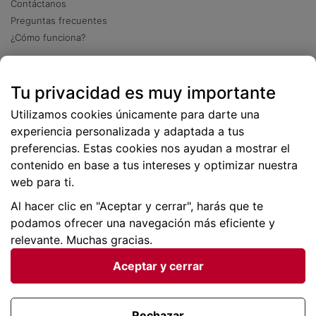
Contáctanos
Preguntas frecuentes
¿Cómo funciona?
Descarga nuestra app
Tu privacidad es muy importante
Más
de 2 millones de descargas
Utilizamos cookies únicamente para darte una
experiencia personalizada y adaptada a tus
preferencias. Estas cookies nos ayudan a mostrar el
contenido en base a tus intereses y optimizar nuestra
web para ti.
Al hacer clic en "Aceptar y cerrar", harás que te
podamos ofrecer una navegación más eficiente y
relevante. Muchas gracias.
Aceptar y cerrar
Condiciones generales |
Privacidad de datos | P
olítica
de cookies
Rechazar