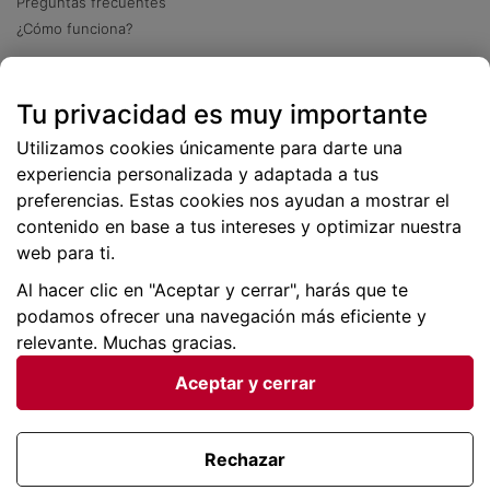
Preguntas frecuentes
¿Cómo funciona?
Descarga nuestra app
Tu privacidad es muy importante
Más
de 2 millones de descargas
Utilizamos cookies únicamente para darte una
experiencia personalizada y adaptada a tus
preferencias. Estas cookies nos ayudan a mostrar el
contenido en base a tus intereses y optimizar nuestra
web para ti.
Al hacer clic en "Aceptar y cerrar", harás que te
podamos ofrecer una navegación más eficiente y
relevante. Muchas gracias.
Aceptar y cerrar
Condiciones generales |
Privacidad de datos | P
olítica
de cookies
Rechazar
Viajes para ti SLU Copyright © BuscoUnChollo.com