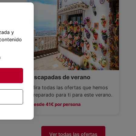
zada y
 contenido
a
Escapadas de verano
Mira todas las ofertas que hemos
preparado para ti para este verano.
Desde 41€ por persona
Ver todas las ofertas