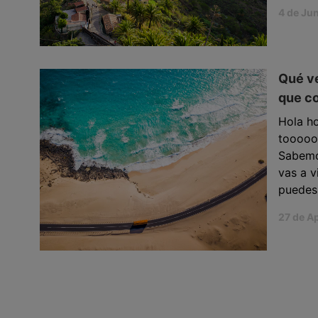
4 de Ju
Qué ve
que c
Hola ho
toooood
Sabemos
vas a v
puedes 
27 de Ap