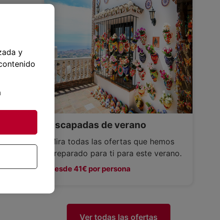
zada y
 contenido
a
Escapadas de verano
Mira todas las ofertas que hemos
preparado para ti para este verano.
Desde 41€ por persona
Ver todas las ofertas