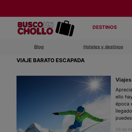
DESTINOS
Blog
Hoteles y destinos
VIAJE BARATO ESCAPADA
Viajes
Apreci
ello ha
época d
llegado
puedes 
28 de S