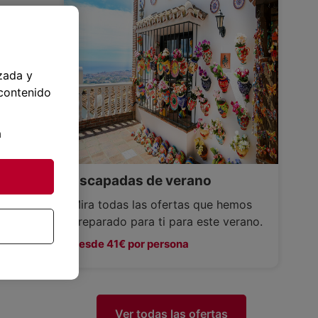
zada y
 contenido
a
Escapadas de verano
Mira todas las ofertas que hemos
preparado para ti para este verano.
Desde 41€ por persona
Ver todas las ofertas