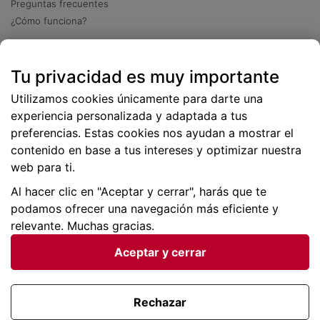
Preguntas frecuentes
¿Cómo funciona?
Descarga nuestra app
Tu privacidad es muy importante
Más
de 2 millones de descargas
Utilizamos cookies únicamente para darte una
experiencia personalizada y adaptada a tus
preferencias. Estas cookies nos ayudan a mostrar el
contenido en base a tus intereses y optimizar nuestra
web para ti.
Al hacer clic en "Aceptar y cerrar", harás que te
podamos ofrecer una navegación más eficiente y
relevante. Muchas gracias.
Aceptar y cerrar
Condiciones generales |
Privacidad de datos | P
olítica
de cookies
Rechazar
Viajes para ti SLU Copyright © BuscoUnChollo.com