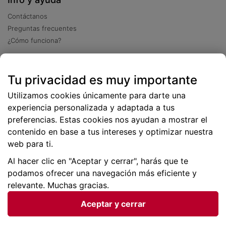
Contáctanos
Preguntas frecuentes
¿Cómo funciona?
Descarga nuestra app
Tu privacidad es muy importante
Más
de 2 millones de descargas
Utilizamos cookies únicamente para darte una
experiencia personalizada y adaptada a tus
preferencias. Estas cookies nos ayudan a mostrar el
contenido en base a tus intereses y optimizar nuestra
web para ti.
Al hacer clic en "Aceptar y cerrar", harás que te
podamos ofrecer una navegación más eficiente y
relevante. Muchas gracias.
Aceptar y cerrar
Condiciones generales |
Privacidad de datos | P
olítica