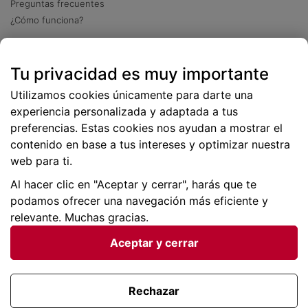
Preguntas frecuentes
¿Cómo funciona?
Descarga nuestra app
Tu privacidad es muy importante
Más
de 2 millones de descargas
Utilizamos cookies únicamente para darte una
experiencia personalizada y adaptada a tus
preferencias. Estas cookies nos ayudan a mostrar el
contenido en base a tus intereses y optimizar nuestra
web para ti.
Al hacer clic en "Aceptar y cerrar", harás que te
podamos ofrecer una navegación más eficiente y
relevante. Muchas gracias.
Aceptar y cerrar
Condiciones generales |
Privacidad de datos | P
olítica
de cookies
Rechazar
Viajes para ti SLU Copyright © BuscoUnChollo.com