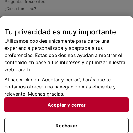
Preguntas frecuentes
¿Cómo funciona?
Descarga nuestra app
Tu privacidad es muy importante
Más
de 2 millones de descargas
Utilizamos cookies únicamente para darte una
experiencia personalizada y adaptada a tus
preferencias. Estas cookies nos ayudan a mostrar el
contenido en base a tus intereses y optimizar nuestra
web para ti.
Al hacer clic en "Aceptar y cerrar", harás que te
podamos ofrecer una navegación más eficiente y
relevante. Muchas gracias.
Aceptar y cerrar
Condiciones generales |
Privacidad de datos | P
olítica
de cookies
Rechazar
Viajes para ti SLU Copyright © BuscoUnChollo.com