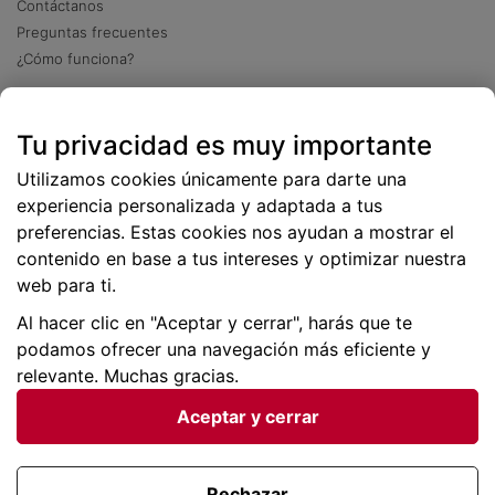
Contáctanos
Preguntas frecuentes
¿Cómo funciona?
Descarga nuestra app
Tu privacidad es muy importante
Más
de 2 millones de descargas
Utilizamos cookies únicamente para darte una
experiencia personalizada y adaptada a tus
preferencias. Estas cookies nos ayudan a mostrar el
contenido en base a tus intereses y optimizar nuestra
web para ti.
Al hacer clic en "Aceptar y cerrar", harás que te
podamos ofrecer una navegación más eficiente y
relevante. Muchas gracias.
Aceptar y cerrar
Condiciones generales |
Privacidad de datos | P
olítica
de cookies
Rechazar