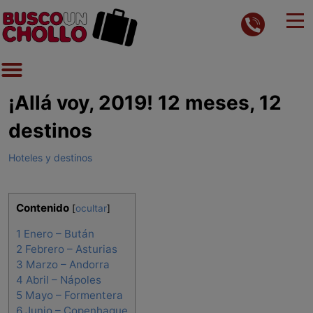
¡Allá voy, 2019! 12 meses, 12
destinos
Hoteles y destinos
Contenido
[
ocultar
]
1
Enero – Bután
2
Febrero – Asturias
3
Marzo – Andorra
4
Abril – Nápoles
5
Mayo – Formentera
6
Junio – Copenhague