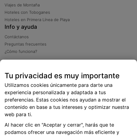
Viajes de Montaña
Hoteles con Toboganes
Hoteles en Primera Línea de Playa
Info y ayuda
Contáctanos
Preguntas frecuentes
¿Cómo funciona?
Descarga nuestra app
Tu privacidad es muy importante
Más
de 2 millones de descargas
Utilizamos cookies únicamente para darte una
experiencia personalizada y adaptada a tus
preferencias. Estas cookies nos ayudan a mostrar el
contenido en base a tus intereses y optimizar nuestra
web para ti.
Al hacer clic en "Aceptar y cerrar", harás que te
podamos ofrecer una navegación más eficiente y