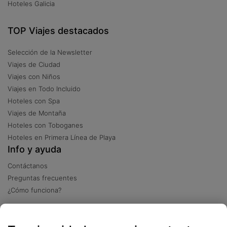
Hoteles Galicia
TOP Viajes destacados
Selección de la Newsletter
Viajes de Ciudad
Viajes con Niños
Viajes en Todo Incluido
Hoteles con Spa
Viajes de Montaña
Hoteles con Toboganes
Hoteles en Primera Línea de Playa
Info y ayuda
Contáctanos
Preguntas frecuentes
¿Cómo funciona?
Descarga nuestra app