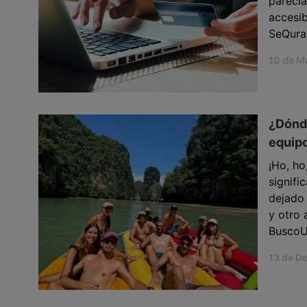
parecía
accesi
SeQura
10 de M
¿Dónde
equip
¡Ho, ho
signif
dejado
y otro 
BuscoU
13 de D