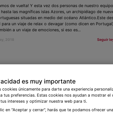
amos de vuelta! Y esta vez dos personas de nuestro equip
 hasta las magníficas islas Azores, un archipiélago de nuev
ortuguesas situadas en medio del océano Atlántico.Este des
l para un viaje de relax o devagar (como dicen en Portugal)
mbién a un viaje de emociones, si eso es...
ay, 2018
Seguir l
enamos nuevo diseño en BuscoUnChollo.com!
amos de celebración ya que, después de un intenso trabaj
vacidad es muy importante
n podemos presentar nuestro nuevo diseño web en
s cookies únicamente para darte una experiencia personali
nChollo.com. Además de renovar nuestro aspecto, tambié
a tus preferencias. Estas cookies nos ayudan a mostrar el
incluido numerosas funcionalidades que antes no estaban 
tus intereses y optimizar nuestra web para ti.
n un objetivo: que tu experiencia en nuestra página sea
te.¿En qué nos hemos basado para realizar las
clic en "Aceptar y cerrar", harás que te podamos ofrecer un