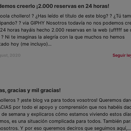
emos creerlo ¡2.000 reservas en 24 horas!
ola chollero! ? ¿Has leído el título de este blog? ? ¿Tú ta
flipando? ? via GIPHY Nosotros todavía no nos podemos cr
24 horas hayáis hecho 2.000 reservas en la web (ufffff se 
 ? Ni te imaginas la alegría con la que muchos no hemos
ado hoy (me incluyo)...
gust, 2020
Seguir l
as, gracias y mil gracias!
olleros ? ¡este blog va para todos vosotros! Queremos dar
ACIAS por todo el apoyo y comprensión que nos habéis da
n de semana y explicaros cómo estamos viviendo estos días.
mos, es una situación complicada para todos. También par
osotros. Y por eso queremos deciros que seguimos aquí,...