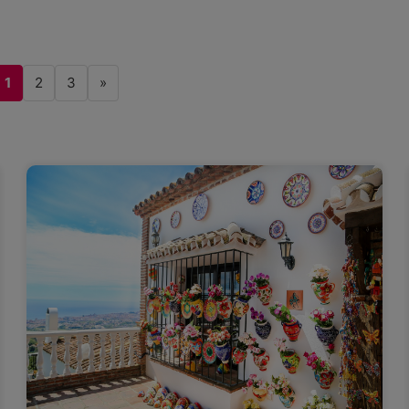
1
2
3
»