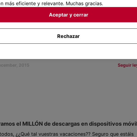
aciones?...
n más eficiente y relevante. Muchas gracias.
ctober, 2016
Seguir l
Aceptar y cerrar
UnChollo.com te desea Felices Fiestas!
Rechazar
eamos que paséis unas felices fiestas y muchos viajes para
o año 2016 de parte de todo nuestro Equipo!
ecember, 2015
Seguir l
amos el MILLÓN de descargas en dispositivos móvi
todos, ¿¿Qué tal vuestras vacaciones?? Seguro que estáis