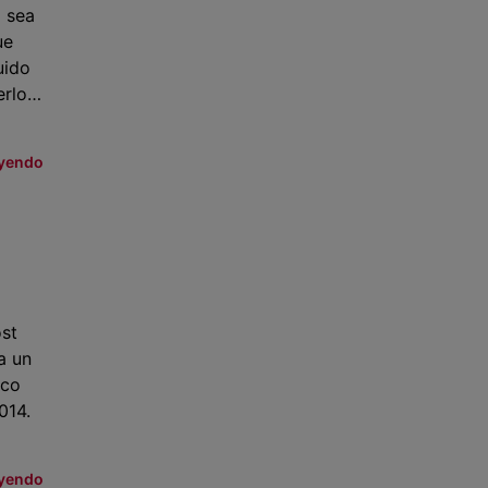
a sea
ue
uido
erlo…
eyendo
ost
a un
ico
014.
eyendo