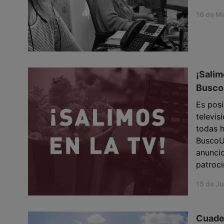
16 de M
¡Salim
Busco
Es posi
televis
todas h
BuscoU
anunci
patrocin
15 de Ju
Cuader