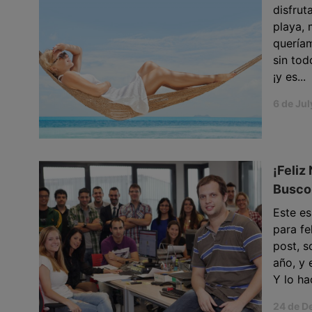
disfrut
playa, 
quería
sin tod
¡y es...
6 de Jul
¡Feliz
Busco
Este es
para fe
post, s
año, y 
Y lo ha
24 de D