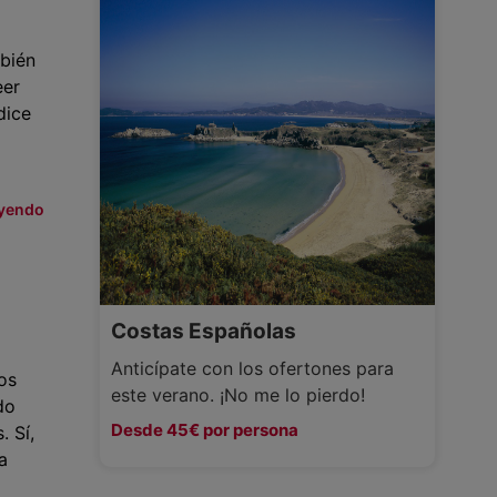
mbién
eer
dice
eyendo
Costas Españolas
Anticípate con los ofertones para
os
este verano. ¡No me lo pierdo!
do
Desde 45€ por persona
 Sí,
a