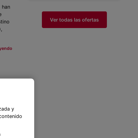
o han
e
Ver todas las ofertas
tino
,
eyendo
o,
zada y
n
 contenido
y
a