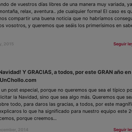
ando de vuestros días libres de una manera muy variada, y
montaña, relax, aventura.. ¡de cualquier forma! El caso es q
mos compartir una buena noticia que no habríamos conseg
os vosotros, y queremos que seáis los primerísimos en sab
y, 2015
Seguir l
 Navidad! Y GRACIAS, a todos, por este GRAN año en
UnChollo.com
 un post especial, porque no queremos que sea el típico p
licitar la Navidad, sino que sea algo más. Queremos que se
obre todo, para daros las gracias, a todos, por este magníf
explicaros lo que ha significado para nuestro equipo este 2
cemos, porque creemos...
ecember, 2014
Seguir l