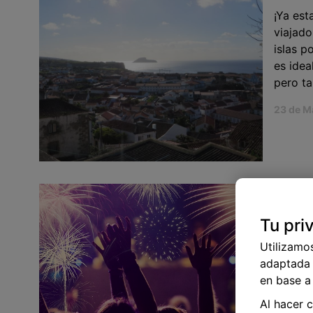
¡Ya est
viajado
islas p
es idea
pero ta
23 de M
¡Estr
Hoy est
Tu pri
por fi
Utilizamo
BuscoU
adaptada 
hemos 
en base a 
todo co
excelen
Al hacer 