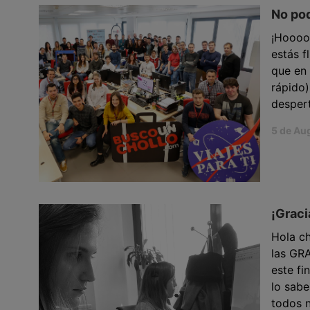
No pod
¡Hooooo
estás 
que en 
rápido)
despert
5 de Au
¡Graci
Hola ch
las GR
este fi
lo sabe
todos n