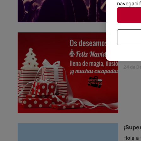
modific
navegació
25 de O
¡Busco
¡Os des
próxim
24 de D
¡Super
Hola a 