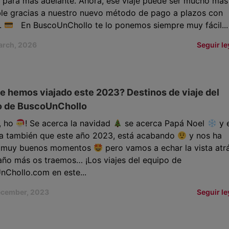
 para más adelante. Ahora, ese viaje puede ser mucho más
ble gracias a nuestro nuevo método de pago a plazos con
.
En BuscoUnChollo te lo ponemos siempre muy fácil...
arch, 2026
Seguir l
 hemos viajado este 2023? Destinos de viaje del
o de BuscoUnChollo
, ho
! Se acerca la navidad
se acerca Papá Noel
y 
ica también que este año 2023, está acabando
y nos ha
 muy buenos momentos
pero vamos a echar la vista at
año más os traemos… ¡Los viajes del equipo de
nChollo.com en este...
ecember, 2023
Seguir l